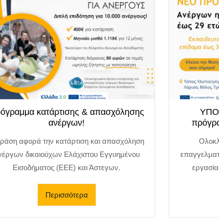
όγραμμα κατάρτισης & απασχόλησης
ΥΠΟ
ανέργων!
πρόγρα
δράση αφορά την κατάρτιση και απασχόληση
Ολοκλ
νέργων δικαιούχων Ελάχιστου Εγγυημένου
επαγγελματ
Εισοδήματος (ΕΕΕ) και Άστεγων.
εργασία
Περισσότερα