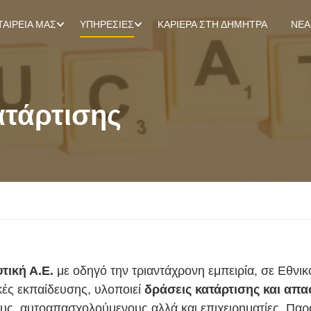
ΤΑΙΡΕΊΑ ΜΑΣ
ΥΠΗΡΕΣΊΕΣ
ΚΑΡΙΈΡΑ ΣΤΗ ΔΉΜΗΤΡΑ
ΝΈΑ
τάρτισης
ική Α.Ε.
με οδηγό την τριαντάχρονη εμπειρία, σε Εθνικό
κές εκπαίδευσης, υλοποιεί
δράσεις κατάρτισης και απ
υς, αυτοαπασχολούμενους αλλά και επιχειρηματίες. Παρ