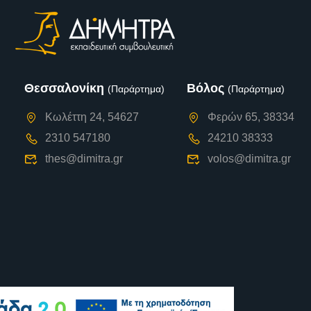
Θεσσαλονίκη
Βόλος
(Παράρτημα)
(Παράρτημα)
Κωλέττη 24, 54627
Φερών 65, 38334
2310 547180
24210 38333
thes@dimitra.gr
volos@dimitra.gr