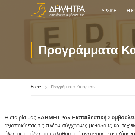
ΑΡΧΙΚΉ
Η Ε
Προγράμματα Κα
Home
Προγράμματα Κατάρτισης
Η εταιρία μας
«ΔΗΜΗΤΡΑ» Εκπαιδευτική Συμβουλευτ
αξιοποιώντας τις πλέον σύγχρονες μεθόδους και τεχνι
όλες τις ομάδες του πληθυσμού ανέργους, εργαζόμενο