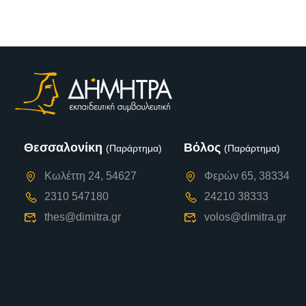
Θεσσαλονίκη
Βόλος
(Παράρτημα)
(Παράρτημα)
Κωλέττη 24, 54627
Φερών 65, 38334
2310 547180
24210 38333
thes@dimitra.gr
volos@dimitra.gr