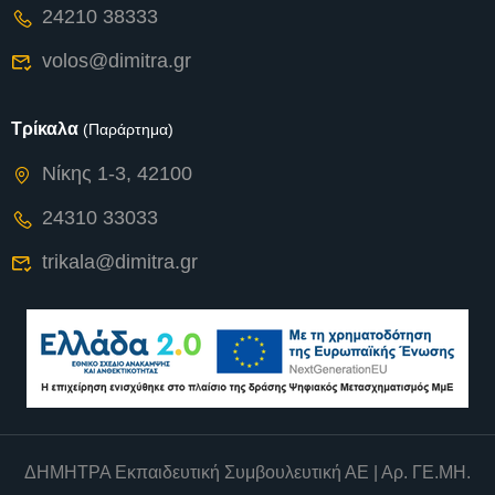
24210 38333
volos@dimitra.gr
Τρίκαλα
(Παράρτημα)
Νίκης 1-3, 42100
24310 33033
trikala@dimitra.gr
ΔΗΜΗΤΡΑ Εκπαιδευτική Συμβουλευτική ΑΕ | Αρ. ΓΕ.ΜΗ.