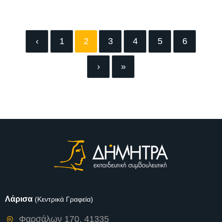
‹
1
2
3
4
5
6
›
»
Λάρισα
(Κεντρικά Γραφεία)
Φαρσάλων 170, 41335