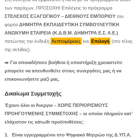
των παρόχων. ΠΡΟΣΟΧΗ! Επιλέγεις το πρόγραμμα
ΣΤΕΛΕΧΟΣ ΕΞΑΓΩΓΙΚΟΥ – ΔΙΕΘΝΟΥΣ ΕΜΠΟΡΙΟΥ
του
φορέα
ΔΗΜΗΤΡΑ ΕΚΠΑΙΔΕΥΤΙΚΗ ΣΥΜΒΟΥΛΕΥΤΙΚΗ
ΑΝΩΝΥΜΗ ΕΤΑΙΡΕΙΑ (Κ.Δ.Β.Μ. ΔΗΜΗΤΡΑ Ε.Σ. Α.Ε.)
πατώντας την ένδειξη
Λεπτομέρειες
και
Επιλογή
(στο τέλος
της σελίδας).
➡️
Για οποιαδήποτε βοήθεια ή υποστήριξη χρειαστείτε
μπορείτε να απευθυνθείτε στους συνεργάτες μας ή να
επικοινωνήσετε μαζί μας.
Δικαίωμα Συμμετοχής
Έχουν όλοι οι Άνεργοι –
ΧΩΡΙΣ ΠΕΡΙΟΡΙΣΜΟΥΣ
ΠΡΟΗΓΟΥΜΕΝΗΣ ΣΥΜΜΕΤΟΧΗΣ
– οι οποίοι πληρούν
κατ’
ελάχιστον τις κάτωθι προϋποθέσεις:
1. Είναι εγγεγραμμένοι στο Ψηφιακό Μητρώο της Δ.ΥΠ.Α.