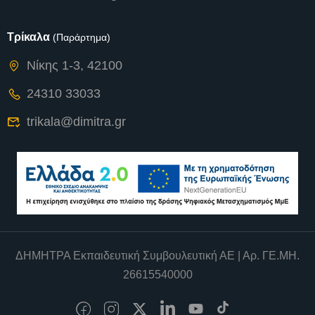
Τρίκαλα
(Παράρτημα)
Νίκης 1-3, 42100
24310 33033
trikala@dimitra.gr
ΔΗΜΗΤΡΑ Εκπαιδευτική Συμβουλευτική ΑΕ | Αρ. ΓΕ.ΜΗ.
26615540000