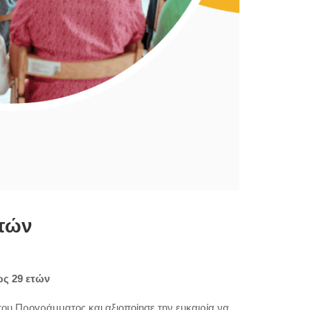
τών
ως 29 ετών
 του Προγράμματος και αξιοποίησε την ευκαιρία να