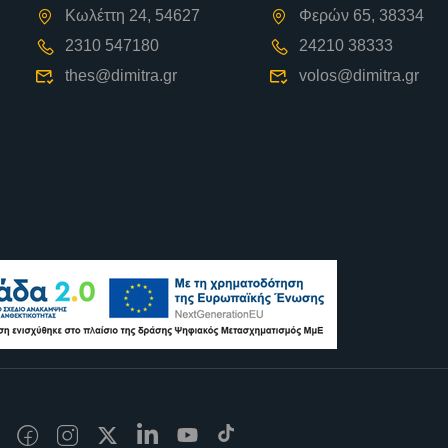
Κωλέττη 24, 54627
Φερών 65, 38334
2310 547180
24210 38333
thes@dimitra.gr
volos@dimitra.gr