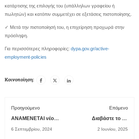
κατάρτισης της επιλογής του (υπάλληλων γραφείου ή
πωλητών) και κατόπιν συμμετέχει σε εξετάσεις πιστοποίησης.
✓ Μετά την πιστοποίησή του, η επιχείρηση προχωρά στην
πρόσληψη.
Για περισσότερες πληροφορίες:
dypa.gov.gr/active-
employment-policies
Κοινοποίηση:
Προηγούμενο
Επόμενο
ΑΝΑΜΕΝΕΤΑΙ νέο
Διαβάστε το 3ο
Voucher SECURITY
Ενημερωτικό Δελτίο
6 Σεπτεμβρίου, 2024
2 Ιουνίου, 2025
ανέργων, 18 έως 50
του έργου ECO-JOBS
ετών