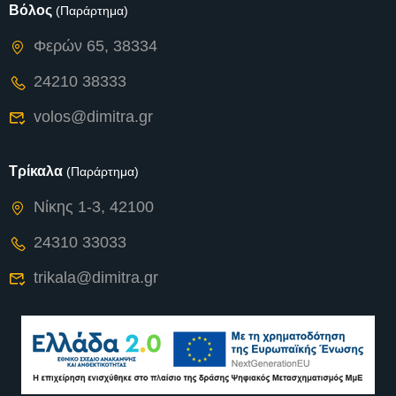
Βόλος
(Παράρτημα)
Φερών 65, 38334
24210 38333
volos@dimitra.gr
Τρίκαλα
(Παράρτημα)
Νίκης 1-3, 42100
24310 33033
trikala@dimitra.gr