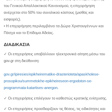
του Γενικού Απαλλακτικού Κανονισμού, η επιχορήγηση
ανέρχεται στο 50% του συνολικού κόστους (μισθός και
εισφορές).
• Η επιχορήγηση περιλαμβάνει τα Δώρα Χριστουγέννων και
Πάσχα και το Επίδομα Αδείας.
ΔΙΑΔΙΚΑΣΙΑ
✓ Οι επιχειρήσεις υποβάλλουν ηλεκτρονικά αίτηση μέσω του
gov.gr στη διεύθυνση:
gov.gr/ipiresies/epikheirematike-drasterioteta/apaskholese-
prosopikou/summetokhe-epikheireseon-ergodoton-se-
programmata-katartises-anergon.
✓ Οι επιχειρήσεις επιλέγουν το καθεστώς κρατικής ενίσχυσης.
✓ Οι επιχειρήσεις προσδιορίζουν τις θέσεις, τις ειδικότητες και