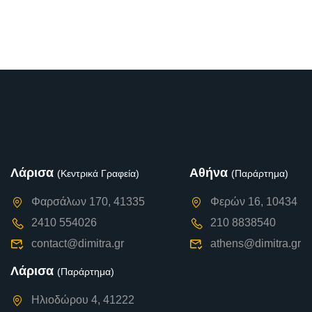
Λάρισα
Αθήνα
(Κεντρικά Γραφεία)
(Παράρτημα)
Φαρσάλων 170, 41335
Φερών 16, 10434
2410 554026
210 8838540
contact@dimitra.gr
athens@dimitra.gr
Λάρισα
(Παράρτημα)
Ηλιοδώρου 4, 41222