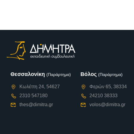
Θεσσαλονίκη
Βόλος
(Παράρτημα)
(Παράρτημα)
Κωλέττη 24, 54627
Φερών 65, 38334
2310 547180
24210 38333
thes@dimitra.gr
volos@dimitra.gr