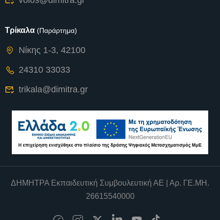
Τρίκαλα
(Παράρτημα)
Νίκης 1-3, 42100
24310 33033
trikala@dimitra.gr
ΔΗΜΗΤΡΑ Εκπαιδευτική Συμβουλευτική ΑΕ | Αρ. ΓΕ.ΜΗ.
26615540000