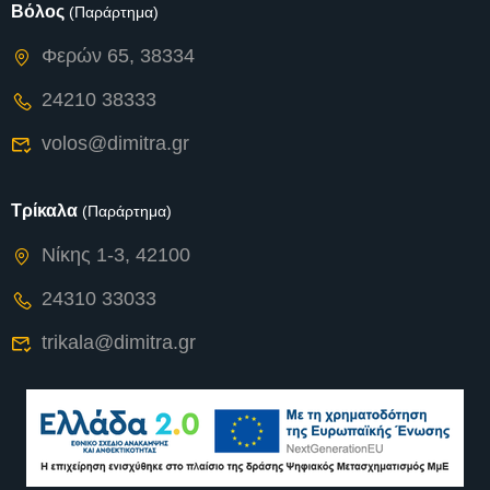
Βόλος
(Παράρτημα)
Φερών 65, 38334
24210 38333
volos@dimitra.gr
Τρίκαλα
(Παράρτημα)
Νίκης 1-3, 42100
24310 33033
trikala@dimitra.gr