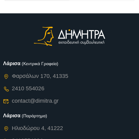
Λάρισα
(Κεντρικά Γραφεία)
Φαρσάλων 170, 41335
2410 554026
contact@dimitra.gr
Λάρισα
(Παράρτημα)
Ηλιοδώρου 4, 41222