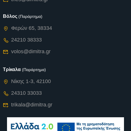
Βόλος
(Παράρτημα)
Φερών 65, 38334
24210 38333
volos@dimitra.gr
Τρίκαλα
(Παράρτημα)
Νίκης 1-3, 42100
24310 33033
trikala@dimitra.gr