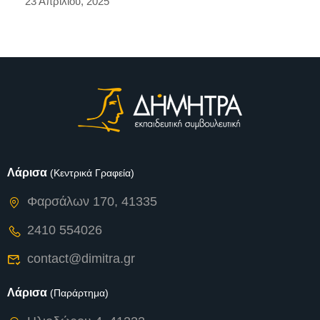
23 Απριλίου, 2025
Λάρισα
(Κεντρικά Γραφεία)
Φαρσάλων 170, 41335
2410 554026
contact@dimitra.gr
Λάρισα
(Παράρτημα)