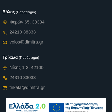
Βόλος
(Παράρτημα)
Φερών 65, 38334
24210 38333
volos@dimitra.gr
Τρίκαλα
(Παράρτημα)
Νίκης 1-3, 42100
24310 33033
trikala@dimitra.gr