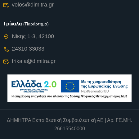
volos@dimitra.gr
Τρίκαλα
(Παράρτημα)
Νίκης 1-3, 42100
24310 33033
trikala@dimitra.gr
ΔΗΜΗΤΡΑ Εκπαιδευτική Συμβουλευτική ΑΕ | Αρ. ΓΕ.ΜΗ.
26615540000