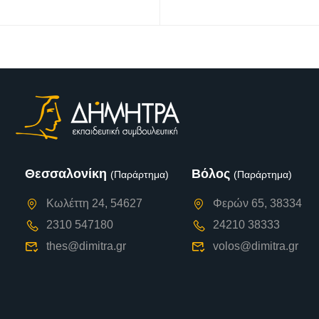
Θεσσαλονίκη
Βόλος
(Παράρτημα)
(Παράρτημα)
Κωλέττη 24, 54627
Φερών 65, 38334
2310 547180
24210 38333
thes@dimitra.gr
volos@dimitra.gr