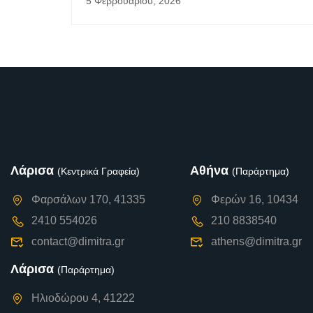
5 Φεβρουαρίου, 2026
Λάρισα
Αθήνα
(Κεντρικά Γραφεία)
(Παράρτημα)
Φαρσάλων 170, 41335
Φερών 16, 10434
2410 554026
210 8838540
contact@dimitra.gr
athens@dimitra.gr
Λάρισα
(Παράρτημα)
Ηλιοδώρου 4, 41222