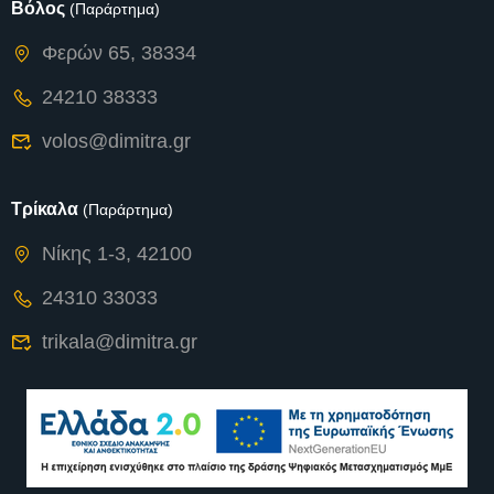
Βόλος
(Παράρτημα)
Φερών 65, 38334
24210 38333
volos@dimitra.gr
Τρίκαλα
(Παράρτημα)
Νίκης 1-3, 42100
24310 33033
trikala@dimitra.gr