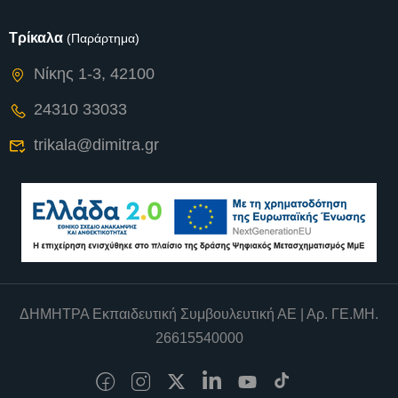
Τρίκαλα
(Παράρτημα)
Νίκης 1-3, 42100
24310 33033
trikala@dimitra.gr
ΔΗΜΗΤΡΑ Εκπαιδευτική Συμβουλευτική ΑΕ | Αρ. ΓΕ.ΜΗ.
26615540000