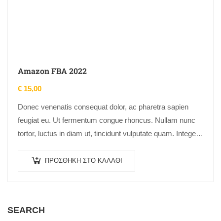
Amazon FBA 2022
€
15,00
Donec venenatis consequat dolor, ac pharetra sapien
feugiat eu. Ut fermentum congue rhoncus. Nullam nunc
tortor, luctus in diam ut, tincidunt vulputate quam. Integer
eget neque in arcu pulvinar…
ΠΡΟΣΘΉΚΗ ΣΤΟ ΚΑΛΆΘΙ
SEARCH