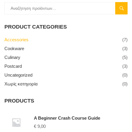
ΑΝΑΖ
PRODUCT CATEGORIES
Accessories
(7)
Cookware
(3)
Culinary
(5)
Postcard
(3)
Uncategorized
(0)
Χωρίς κατηγορία
(0)
PRODUCTS
A Beginner Crash Course Guide
€
9,00