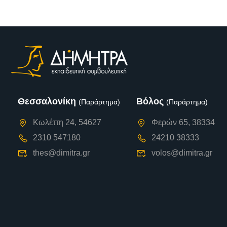
Θεσσαλονίκη
Βόλος
(Παράρτημα)
(Παράρτημα)
Κωλέττη 24, 54627
Φερών 65, 38334
2310 547180
24210 38333
thes@dimitra.gr
volos@dimitra.gr