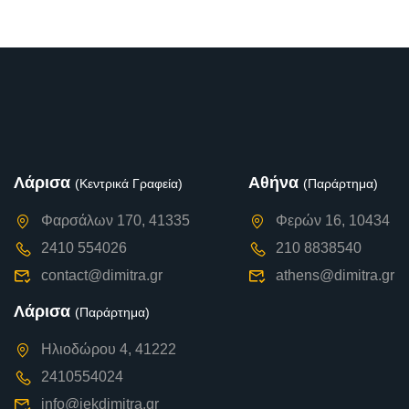
Λάρισα
Αθήνα
(Κεντρικά Γραφεία)
(Παράρτημα)
Φαρσάλων 170, 41335
Φερών 16, 10434
2410 554026
210 8838540
contact@dimitra.gr
athens@dimitra.gr
Λάρισα
(Παράρτημα)
Ηλιοδώρου 4, 41222
2410554024
info@iekdimitra.gr