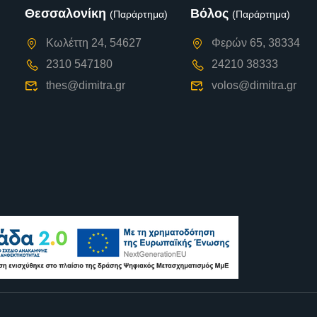
Θεσσαλονίκη
Βόλος
(Παράρτημα)
(Παράρτημα)
Κωλέττη 24, 54627
Φερών 65, 38334
2310 547180
24210 38333
thes@dimitra.gr
volos@dimitra.gr